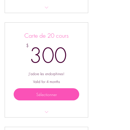
Valide pour les cours au Parc et en
Studio
Carte de 20 cours
300$
300
$
J'adore les endorphines!
Valid for 4 months
Sélectionner
Valide pour les cours au parc et en
studio