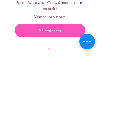
Forfait Découverte: Cours illimités pendant
un mois!
Valid for one month
Sélectionner
Mois illimité! Viens découvrir tous nos
cours!
Contact
Nouveaux participants seulement!
Attitude Fitness - Victor Flores
Les cours ont lieu à :
Station Clark
4529, rue Clark - Suite 003
Montréal