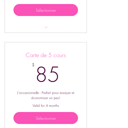
Sélectionner
Valide pour les cours au parc et au
studio
Carte de 5 cours
85$
85
$
L'occasionnelle - Parfait pour essayer et
économiser un peu!
Valid for 4 months
Sélectionner