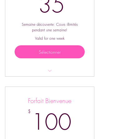
35$
35
Semaine découverte: Cours illimités
pendant une semaine!
Valid for one week
Sélectionner
Semaine illimitée! Viens découvrir tous
nos cours!
Forfait Bienvenue
Nouveaux participants seulement!
100$
100
$