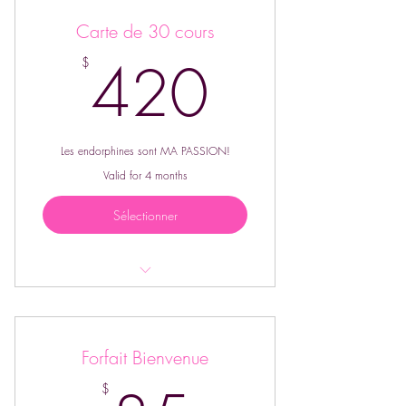
Carte de 30 cours
420$
420
$
Les endorphines sont MA PASSION!
Valid for 4 months
Sélectionner
Valide pour les cours au parc et en
studio
Forfait Bienvenue
$