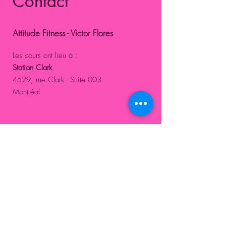
Contact
Attitude Fitness - Victor Flores
Les cours ont lieu à :
Station Clark
4529, rue Clark - Suite 003
Montréal
Courriel:
info@attitudefitness.ca
Téléphone :
(514) 882-7111