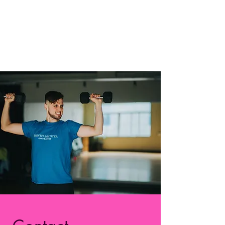
matériel (poids, élastiques, etc) vous
sera fourni. N'oubliez pas votre
bouteille d'eau!