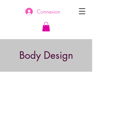
Connexion
Body Design
Le cours de body design est un cours
où on cherche à se dépasser plutôt
musculairement. Dans ce cours, vous
travaillerez prioritairement en
endurance et ce sera un super
complément à votre «workout», car
avec les cours de Zumba, on
travaille beaucoup plus notre cardio.